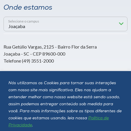
Onde estamos
Selecione o campus
Rua Getúlio Vargas, 2125 - Bairro Flor da Serra
Joaçaba - SC - CEP 89600-000
Telefone (49) 3551-2000
Siga a Unoesc
Nós utilizamos os Cookies para tornar suas interações
com nosso site mais significativa. Eles nos ajudam a
entender melhor como nosso website está sendo usado,
assim podemos entregar conteúdo sob medida para
você. Para mais informações sobre os tipos diferentes de
cookies que estamos usando, leia nossa
Política de
Privacidade
.