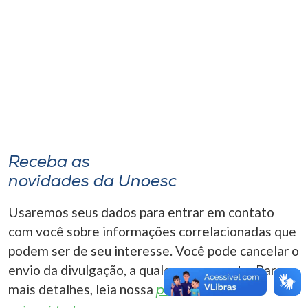
Museu
Unoesc
Store
Selecione
o idioma
Receba as
novidades da Unoesc
A+
Usaremos seus dados para entrar em contato
A-
com você sobre informações correlacionadas que
podem ser de seu interesse. Você pode cancelar o
envio da divulgação, a qualquer momento. Para
mais detalhes, leia nossa
política de