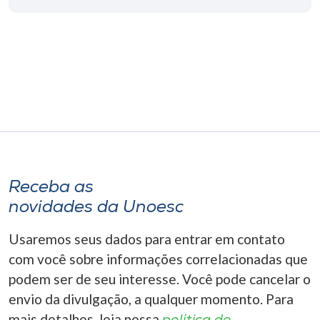
Museu
Unoesc
Store
Selecione
o idioma
Receba as
novidades da Unoesc
A+
A-
Usaremos seus dados para entrar em contato
com você sobre informações correlacionadas que
podem ser de seu interesse. Você pode cancelar o
envio da divulgação, a qualquer momento. Para
mais detalhes, leia nossa