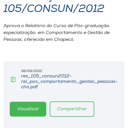
105/CONSUN/2012
I.nova
Aprova o Relatório do Curso de Pós-graduação,
Diplomados
especialização, em Comportamento e Gestão de
Pessoas, oferecido em Chapecó.
Cultura
CPA
06/09/2012
res_105_consun2012-
Biblioteca
rel_pos_comportamento_gestao_pessoas-
cho.pdf
Editora
Visualizar
Compartilhar
Rádio