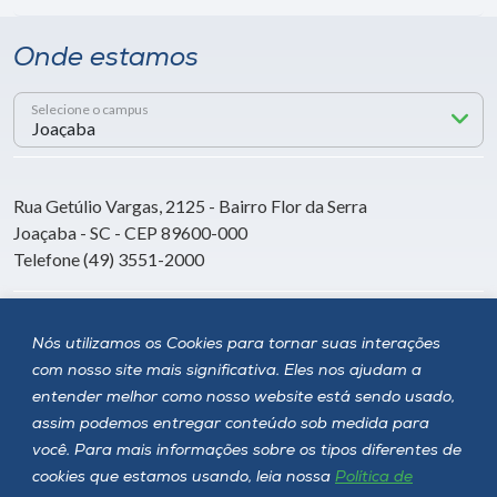
Onde estamos
Selecione o campus
Rua Getúlio Vargas, 2125 - Bairro Flor da Serra
Joaçaba - SC - CEP 89600-000
Telefone (49) 3551-2000
Siga a Unoesc
Nós utilizamos os Cookies para tornar suas interações
com nosso site mais significativa. Eles nos ajudam a
entender melhor como nosso website está sendo usado,
assim podemos entregar conteúdo sob medida para
você. Para mais informações sobre os tipos diferentes de
cookies que estamos usando, leia nossa
Política de