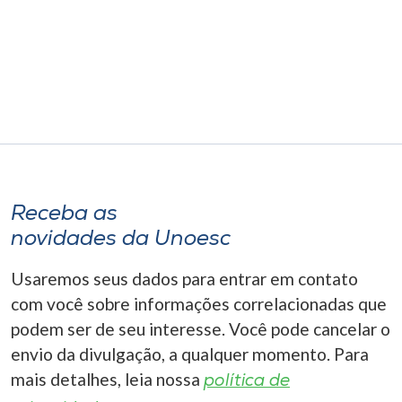
Museu
Unoesc
Store
Selecione
o idioma
Receba as
novidades da Unoesc
A+
Usaremos seus dados para entrar em contato
A-
com você sobre informações correlacionadas que
podem ser de seu interesse. Você pode cancelar o
envio da divulgação, a qualquer momento. Para
mais detalhes, leia nossa
política de