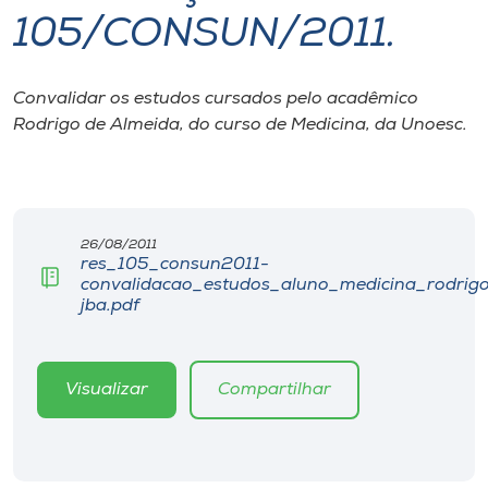
105/CONSUN/2011.
I.nova
Convalidar os estudos cursados pelo acadêmico
Diplomados
Rodrigo de Almeida, do curso de Medicina, da Unoesc.
Cultura
CPA
26/08/2011
res_105_consun2011-
convalidacao_estudos_aluno_medicina_rodrig
Biblioteca
jba.pdf
Editora
Visualizar
Compartilhar
Rádio