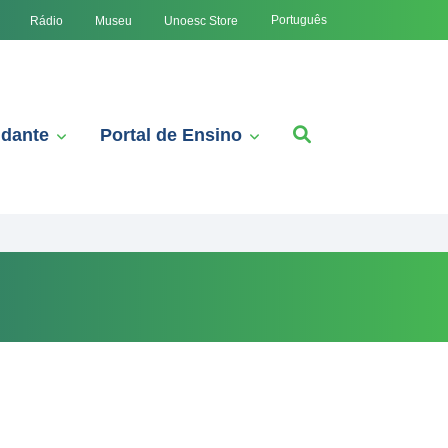
Português
Rádio
Museu
Unoesc Store
udante
Portal de Ensino