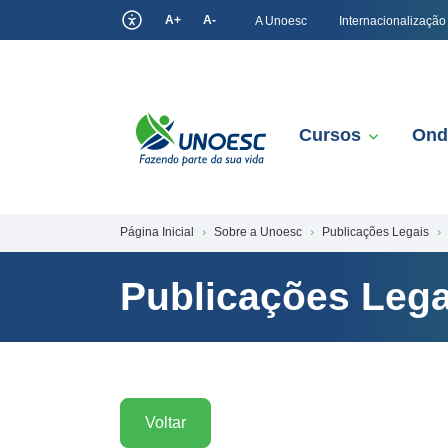
A+
A-
A Unoesc
Internacionalização
Cursos
Ond
Página Inicial
Sobre a Unoesc
Publicações Legais
Publicações Lega
Voltar