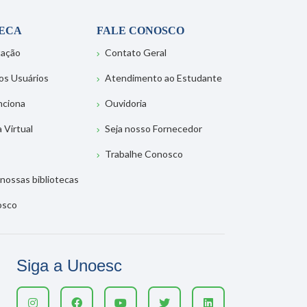
TECA
FALE CONOSCO
tação
Contato Geral
os Usuários
Atendimento ao Estudante
nciona
Ouvidoria
a Virtual
Seja nosso Fornecedor
Trabalhe Conosco
nossas bibliotecas
osco
Siga a Unoesc