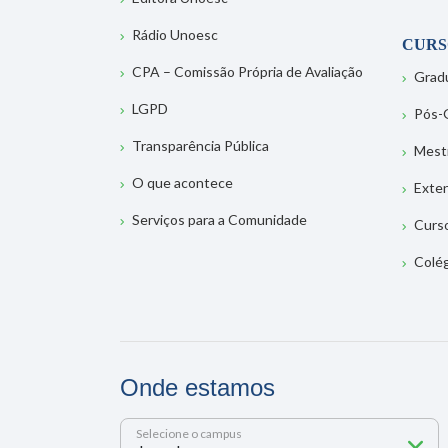
Rádio Unoesc
CURS
CPA – Comissão Própria de Avaliação
Grad
LGPD
Pós-
Transparência Pública
Mest
O que acontece
Exte
Serviços para a Comunidade
Curs
Colé
Onde estamos
Selecione o campus