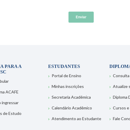
A PARA A
ESTUDANTES
DIPLOM
SC
Portal de Ensino
Consulta
bular
Minhas inscrições
Atualize
ema ACAFE
Secretaria Acadêmica
Diploma D
 ingressar
Calendário Acadêmico
Cursos e
s de Estudo
Atendimento ao Estudante
Fale Con