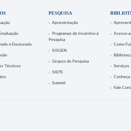
OS
PESQUISA
BIBLIO
uação
Apresentação
Apresen
Graduação
Programas de Incentivo à
Acesso a
Pesquisa
rado e Doutorado
Como Fu
SISGEN
nsão
Bibliotec
Grupos de Pesquisa
os Técnicos
Serviços
SIEPE
gios
Conheça 
Summit
Fale Con