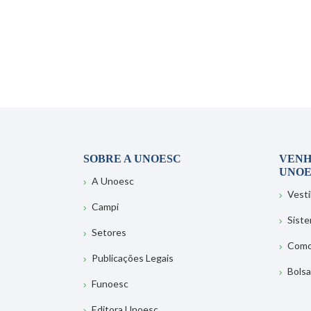
SOBRE A UNOESC
VENH
UNOE
A Unoesc
Vesti
Campi
Sist
Setores
Como
Publicações Legais
Bolsa
Funoesc
Editora Unoesc