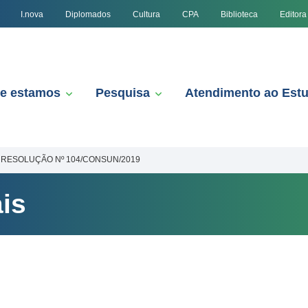
I.nova
Diplomados
Cultura
CPA
Biblioteca
Editora
e estamos
Pesquisa
Atendimento ao Est
RESOLUÇÃO Nº 104/CONSUN/2019
is