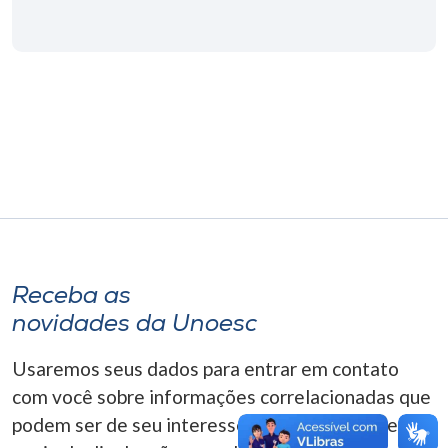
Museu
Unoesc
Store
Selecione
o idioma
Receba as
A+
A-
novidades da Unoesc
Usaremos seus dados para entrar em contato
com você sobre informações correlacionadas que
podem ser de seu interesse. Você pode cancelar o