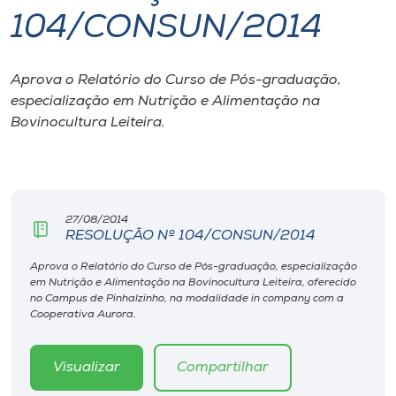
104/CONSUN/2014
I.nova
Aprova o Relatório do Curso de Pós-graduação,
Diplomados
especialização em Nutrição e Alimentação na
Bovinocultura Leiteira.
Cultura
CPA
27/08/2014
RESOLUÇÃO Nº 104/CONSUN/2014
Biblioteca
Aprova o Relatório do Curso de Pós-graduação, especialização
em Nutrição e Alimentação na Bovinocultura Leiteira, oferecido
Editora
no Campus de Pinhalzinho, na modalidade in company com a
Cooperativa Aurora.
Rádio
Visualizar
Compartilhar