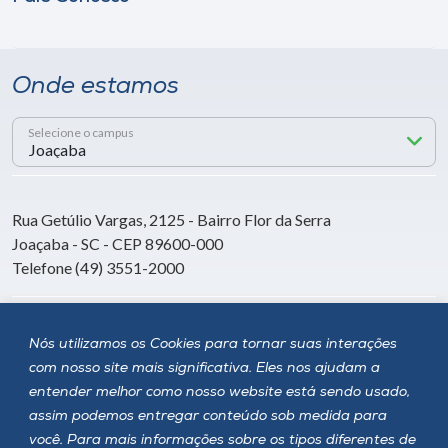
Onde estamos
Selecione o campus
Rua Getúlio Vargas, 2125 - Bairro Flor da Serra
Joaçaba - SC - CEP 89600-000
Telefone (49) 3551-2000
Siga a Unoesc
Nós utilizamos os Cookies para tornar suas interações
com nosso site mais significativa. Eles nos ajudam a
entender melhor como nosso website está sendo usado,
assim podemos entregar conteúdo sob medida para
você. Para mais informações sobre os tipos diferentes de