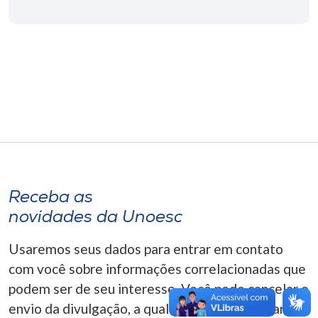
Museu
Unoesc
Store
Selecione
o idioma
Receba as
A+
novidades da Unoesc
A-
Usaremos seus dados para entrar em contato
com você sobre informações correlacionadas que
podem ser de seu interesse. Você pode cancelar o
envio da divulgação, a qualquer momento. Para