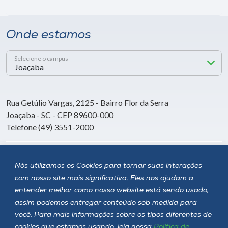
Onde estamos
Selecione o campus
Rua Getúlio Vargas, 2125 - Bairro Flor da Serra
Joaçaba - SC - CEP 89600-000
Telefone (49) 3551-2000
Siga a Unoesc
Nós utilizamos os Cookies para tornar suas interações
com nosso site mais significativa. Eles nos ajudam a
entender melhor como nosso website está sendo usado,
assim podemos entregar conteúdo sob medida para
você. Para mais informações sobre os tipos diferentes de
cookies que estamos usando, leia nossa
Política de