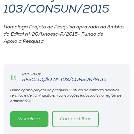
103/CONSUN/2015
I.nova
Homologa Projeto de Pesquisa aprovado no âmbito
Diplomados
do Edital nº 20/Unoesc-R/2015- Fundo de
Apoio à Pesquisa.
Cultura
CPA
21/07/2015
RESOLUÇÃO Nº 103/CONSUN/2015
Biblioteca
Homologar o projeto de pesquisa “Estudo de conforto acústico,
térmico e de iluminação em construções industriais na região de
Editora
Xanxerê/SC”.
Rádio
Visualizar
Compartilhar