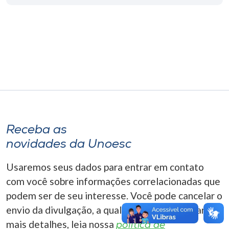
Museu
Unoesc
Store
Selecione
o idioma
Receba as
novidades da Unoesc
A+
A-
Usaremos seus dados para entrar em contato
com você sobre informações correlacionadas que
podem ser de seu interesse. Você pode cancelar o
envio da divulgação, a qualquer momento. Para
mais detalhes, leia nossa
política de