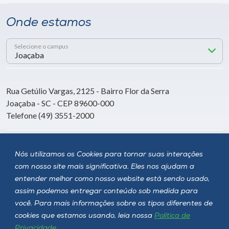
Onde estamos
Selecione o campus
Rua Getúlio Vargas, 2125 - Bairro Flor da Serra
Joaçaba - SC - CEP 89600-000
Telefone (49) 3551-2000
Siga a Unoesc
Nós utilizamos os Cookies para tornar suas interações
com nosso site mais significativa. Eles nos ajudam a
entender melhor como nosso website está sendo usado,
assim podemos entregar conteúdo sob medida para
você. Para mais informações sobre os tipos diferentes de
cookies que estamos usando, leia nossa
Política de
Privacidade
.