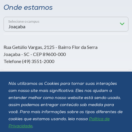
Onde estamos
Selecione o campus
Rua Getúlio Vargas, 2125 - Bairro Flor da Serra
Joaçaba - SC - CEP 89600-000
Telefone (49) 3551-2000
Siga a Unoesc
Nós utilizamos os Cookies para tornar suas interações
com nosso site mais significativa. Eles nos ajudam a
entender melhor como nosso website está sendo usado,
assim podemos entregar conteúdo sob medida para
você. Para mais informações sobre os tipos diferentes de
cookies que estamos usando, leia nossa
Política de
Privacidade
.