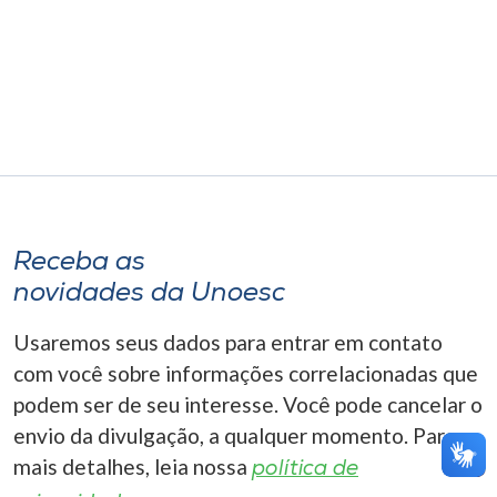
Museu
Unoesc
Store
Selecione
o idioma
Receba as
novidades da Unoesc
A+
Usaremos seus dados para entrar em contato
A-
com você sobre informações correlacionadas que
podem ser de seu interesse. Você pode cancelar o
envio da divulgação, a qualquer momento. Para
mais detalhes, leia nossa
política de