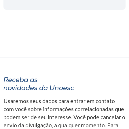
Museu
Unoesc
Store
Selecione
o idioma
Receba as
A+
novidades da Unoesc
A-
Usaremos seus dados para entrar em contato
com você sobre informações correlacionadas que
podem ser de seu interesse. Você pode cancelar o
envio da divulgação, a qualquer momento. Para