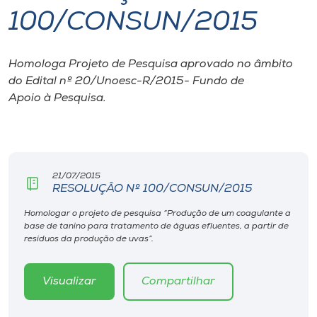
100/CONSUN/2015
I.nova
Homologa Projeto de Pesquisa aprovado no âmbito
Diplomados
do Edital nº 20/Unoesc-R/2015- Fundo de
Apoio à Pesquisa.
Cultura
CPA
21/07/2015
RESOLUÇÃO Nº 100/CONSUN/2015
Biblioteca
Homologar o projeto de pesquisa “Produção de um coagulante a
base de tanino para tratamento de águas efluentes, a partir de
Editora
resíduos da produção de uvas”.
Rádio
Visualizar
Compartilhar