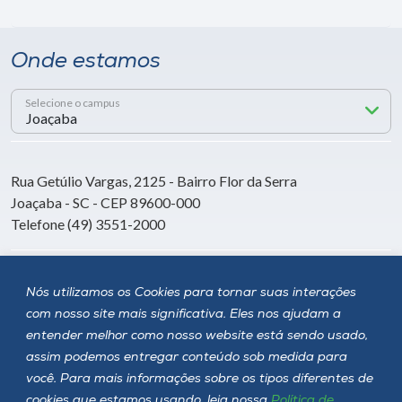
Onde estamos
Selecione o campus
Rua Getúlio Vargas, 2125 - Bairro Flor da Serra
Joaçaba - SC - CEP 89600-000
Telefone (49) 3551-2000
Siga a Unoesc
Nós utilizamos os Cookies para tornar suas interações
com nosso site mais significativa. Eles nos ajudam a
entender melhor como nosso website está sendo usado,
assim podemos entregar conteúdo sob medida para
você. Para mais informações sobre os tipos diferentes de
cookies que estamos usando, leia nossa
Política de