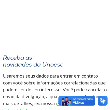
Museu
Unoesc
Store
Selecione
o idioma
Receba as
novidades da Unoesc
A+
Usaremos seus dados para entrar em contato
A-
com você sobre informações correlacionadas que
podem ser de seu interesse. Você pode cancelar o
envio da divulgação, a qualquer momento. Para
mais detalhes, leia nossa
política de