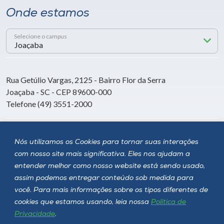
Onde estamos
Selecione o campus
Rua Getúlio Vargas, 2125 - Bairro Flor da Serra
Joaçaba - SC - CEP 89600-000
Telefone (49) 3551-2000
Siga a Unoesc
Nós utilizamos os Cookies para tornar suas interações
com nosso site mais significativa. Eles nos ajudam a
entender melhor como nosso website está sendo usado,
assim podemos entregar conteúdo sob medida para
você. Para mais informações sobre os tipos diferentes de
cookies que estamos usando, leia nossa
Política de
Privacidade
.