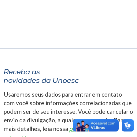
Museu
Unoesc
Store
Selecione
o idioma
Receba as
novidades da Unoesc
A+
Usaremos seus dados para entrar em contato
A-
com você sobre informações correlacionadas que
podem ser de seu interesse. Você pode cancelar o
envio da divulgação, a qualquer momento. Para
mais detalhes, leia nossa
política de