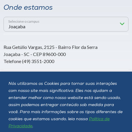
Onde estamos
Selecione o campus
Rua Getúlio Vargas, 2125 - Bairro Flor da Serra
Joaçaba - SC - CEP 89600-000
Telefone (49) 3551-2000
Siga a Unoesc
Nós utilizamos os Cookies para tornar suas interações
com nosso site mais significativa. Eles nos ajudam a
entender melhor como nosso website está sendo usado,
assim podemos entregar conteúdo sob medida para
você. Para mais informações sobre os tipos diferentes de
cookies que estamos usando, leia nossa
Política de
Privacidade
.