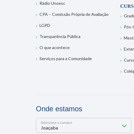
Rádio Unoesc
CURS
CPA – Comissão Própria de Avaliação
Grad
LGPD
Pós-
Transparência Pública
Mest
O que acontece
Exte
Serviços para a Comunidade
Curs
Colé
Onde estamos
Selecione o campus