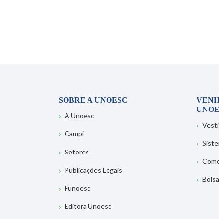
SOBRE A UNOESC
VENH
UNOE
A Unoesc
Vesti
Campi
Sist
Setores
Como
Publicações Legais
Bolsa
Funoesc
Editora Unoesc