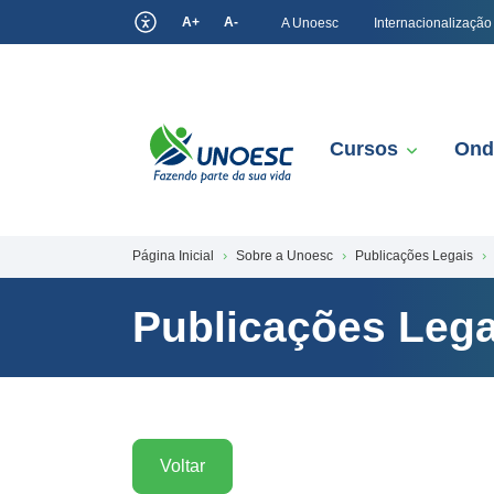
A+
A-
A Unoesc
Internacionalização
Cursos
Ond
Página Inicial
Sobre a Unoesc
Publicações Legais
Publicações Lega
Voltar