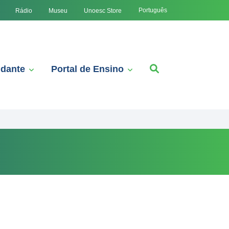
Português
Rádio
Museu
Unoesc Store
udante
Portal de Ensino