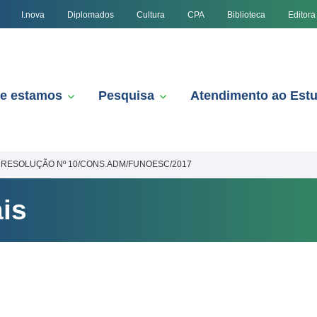
I.nova
Diplomados
Cultura
CPA
Biblioteca
Editora
e estamos
Pesquisa
Atendimento ao Est
RESOLUÇÃO Nº 10/CONS.ADM/FUNOESC/2017
is