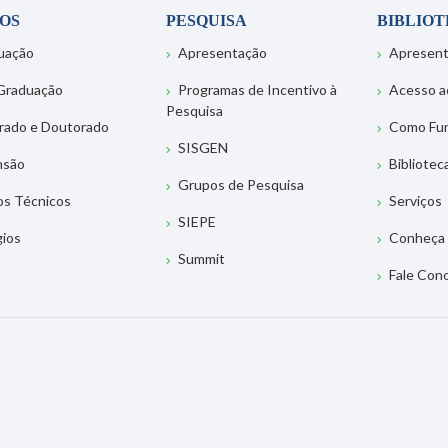
OS
PESQUISA
BIBLIO
uação
Apresentação
Apresen
Graduação
Programas de Incentivo à
Acesso a
Pesquisa
rado e Doutorado
Como Fu
SISGEN
nsão
Bibliotec
Grupos de Pesquisa
os Técnicos
Serviços
SIEPE
gios
Conheça 
Summit
Fale Con