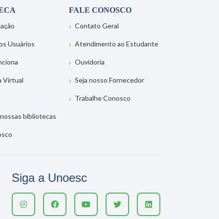
TECA
FALE CONOSCO
tação
Contato Geral
os Usuários
Atendimento ao Estudante
nciona
Ouvidoria
a Virtual
Seja nosso Fornecedor
Trabalhe Conosco
nossas bibliotecas
osco
Siga a Unoesc