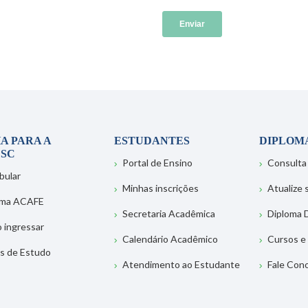
A PARA A
ESTUDANTES
DIPLOM
SC
Portal de Ensino
Consulta
bular
Minhas inscrições
Atualize
ema ACAFE
Secretaria Acadêmica
Diploma D
 ingressar
Calendário Acadêmico
Cursos e
s de Estudo
Atendimento ao Estudante
Fale Con