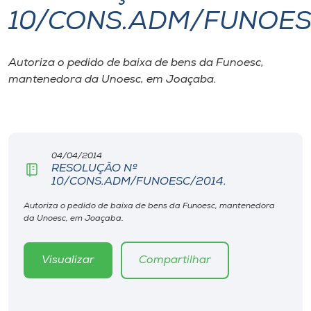
10/CONS.ADM/FUNOES
I.nova
Autoriza o pedido de baixa de bens da Funoesc,
Diplomados
mantenedora da Unoesc, em Joaçaba.
Cultura
CPA
04/04/2014
RESOLUÇÃO Nº
10/CONS.ADM/FUNOESC/2014.
Biblioteca
Autoriza o pedido de baixa de bens da Funoesc, mantenedora
da Unoesc, em Joaçaba.
Editora
Visualizar
Compartilhar
Rádio