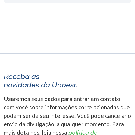
Museu
Unoesc
Store
Selecione
o idioma
Receba as
novidades da Unoesc
A+
A-
Usaremos seus dados para entrar em contato
com você sobre informações correlacionadas que
podem ser de seu interesse. Você pode cancelar o
envio da divulgação, a qualquer momento. Para
mais detalhes, leia nossa
política de