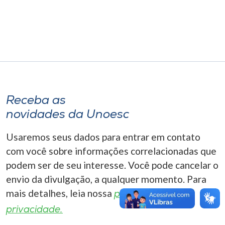
Museu
Unoesc
Store
Selecione
Receba as
o idioma
novidades da Unoesc
Usaremos seus dados para entrar em contato
A+
com você sobre informações correlacionadas que
A-
podem ser de seu interesse. Você pode cancelar o
envio da divulgação, a qualquer momento. Para
mais detalhes, leia nossa
política de
privacidade.