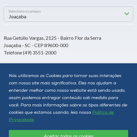
Selecione o campus
Rua Getúlio Vargas, 2125 - Bairro Flor da Serra
Joaçaba - SC - CEP 89600-000
Telefone (49) 3551-2000
Siga a Unoesc
Nós utilizamos os Cookies para tornar suas interações
com nosso site mais significativa. Eles nos ajudam a
entender melhor como nosso website está sendo usado,
assim podemos entregar conteúdo sob medida para
você. Para mais informações sobre os tipos diferentes de
cookies que estamos usando, leia nossa
Política de
Privacidade
.
Aceitar todos os cookies