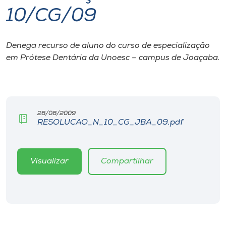
10/CG/09
I.nova
Denega recurso de aluno do curso de especialização
Diplomados
em Prótese Dentária da Unoesc – campus de Joaçaba.
Cultura
CPA
28/08/2009
RESOLUCAO_N_10_CG_JBA_09.pdf
Biblioteca
Visualizar
Compartilhar
Editora
Rádio