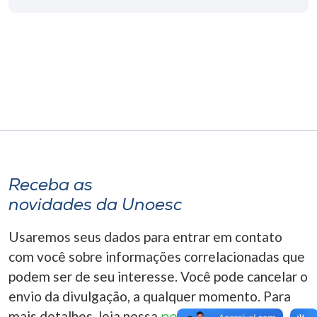
Museu
Unoesc
Store
Selecione
o idioma
Receba as
novidades da Unoesc
A+
A-
Usaremos seus dados para entrar em contato
com você sobre informações correlacionadas que
podem ser de seu interesse. Você pode cancelar o
envio da divulgação, a qualquer momento. Para
mais detalhes, leia nossa