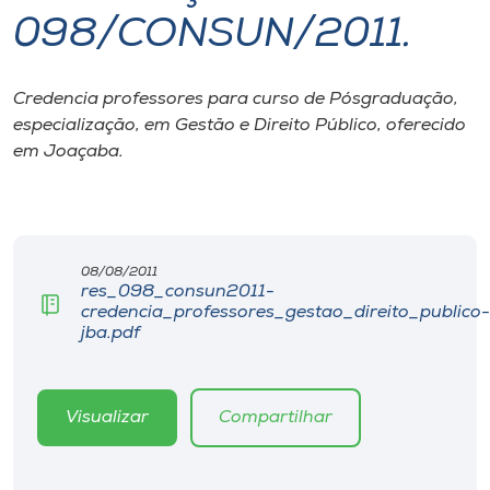
098/CONSUN/2011.
I.nova
Credencia professores para curso de Pósgraduação,
Diplomados
especialização, em Gestão e Direito Público, oferecido
em Joaçaba.
Cultura
CPA
08/08/2011
res_098_consun2011-
Biblioteca
credencia_professores_gestao_direito_publico-
jba.pdf
Editora
Visualizar
Compartilhar
Rádio