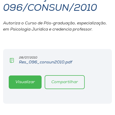
096/CONSUN/2010
I.nova
Autoriza o Curso de Pós-graduação, especialização,
Diplomados
em Psicologia Jurídica e credencia professor.
Cultura
CPA
28/07/2010
Res_096_consun2010.pdf
Biblioteca
Visualizar
Compartilhar
Editora
Rádio