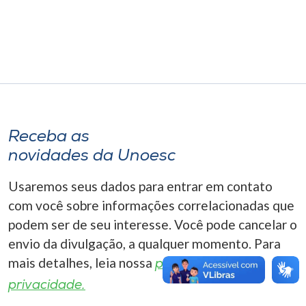
Museu
Unoesc
Store
Selecione
Receba as
o idioma
novidades da Unoesc
Usaremos seus dados para entrar em contato
A+
com você sobre informações correlacionadas que
A-
podem ser de seu interesse. Você pode cancelar o
envio da divulgação, a qualquer momento. Para
mais detalhes, leia nossa
política de
privacidade.