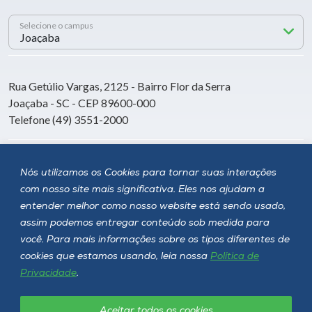
Selecione o campus
Rua Getúlio Vargas, 2125 - Bairro Flor da Serra
Joaçaba - SC - CEP 89600-000
Telefone (49) 3551-2000
Siga a Unoesc
Nós utilizamos os Cookies para tornar suas interações
com nosso site mais significativa. Eles nos ajudam a
entender melhor como nosso website está sendo usado,
assim podemos entregar conteúdo sob medida para
você. Para mais informações sobre os tipos diferentes de
cookies que estamos usando, leia nossa
Política de
Privacidade
.
Aceitar todos os cookies