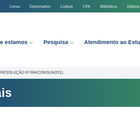
I.nova
Diplomados
Cultura
CPA
Biblioteca
Editora
e estamos
Pesquisa
Atendimento ao Est
RESOLUÇÃO Nº 094/CONSUN/2011.
is