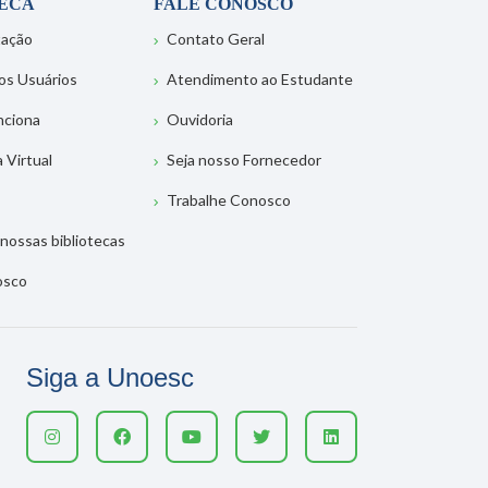
TECA
FALE CONOSCO
tação
Contato Geral
os Usuários
Atendimento ao Estudante
nciona
Ouvidoria
a Virtual
Seja nosso Fornecedor
Trabalhe Conosco
nossas bibliotecas
osco
Siga a Unoesc