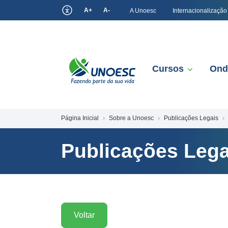
A+
A-
A Unoesc
Internacionalização
Cursos
Ond
Página Inicial
Sobre a Unoesc
Publicações Legais
Publicações Lega
Voltar