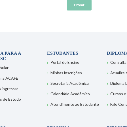
A PARA A
ESTUDANTES
DIPLOM
SC
Portal de Ensino
Consulta
bular
Minhas inscrições
Atualize
ema ACAFE
Secretaria Acadêmica
Diploma D
 ingressar
Calendário Acadêmico
Cursos e
s de Estudo
Atendimento ao Estudante
Fale Con