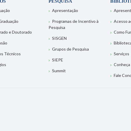
OS
PESQUISA
BIBLIO
uação
Apresentação
Apresen
Graduação
Programas de Incentivo à
Acesso a
Pesquisa
rado e Doutorado
Como Fu
SISGEN
nsão
Bibliotec
Grupos de Pesquisa
os Técnicos
Serviços
SIEPE
gios
Conheça 
Summit
Fale Con