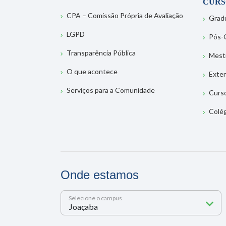
CURS
CPA – Comissão Própria de Avaliação
Grad
LGPD
Pós-
Transparência Pública
Mest
O que acontece
Exte
Serviços para a Comunidade
Curs
Colé
Onde estamos
Selecione o campus