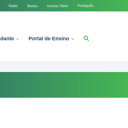
Português
Rádio
Museu
Unoesc Store
udante
Portal de Ensino