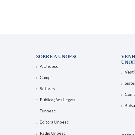
SOBRE A UNOESC
VENH
UNOE
A Unoesc
Vesti
Campi
Sist
Setores
Como
Publicações Legais
Bolsa
Funoesc
Editora Unoesc
Rádio Unoesc