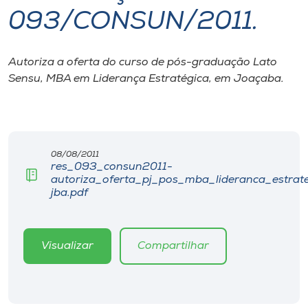
093/CONSUN/2011.
I.nova
Autoriza a oferta do curso de pós-graduação Lato
Diplomados
Sensu, MBA em Liderança Estratégica, em Joaçaba.
Cultura
CPA
08/08/2011
res_093_consun2011-
autoriza_oferta_pj_pos_mba_lideranca_estrat
Biblioteca
jba.pdf
Editora
Visualizar
Compartilhar
Rádio