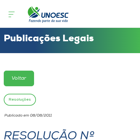
Cursos
Onde estamos
Publicações Legais
Pesquisa
Atendimento ao Estudante
Voltar
Portal de Ensino
Resoluções
A
Publicado em 08/08/2011
Unoesc
RESOLUÇÃO Nº
Internacionalização