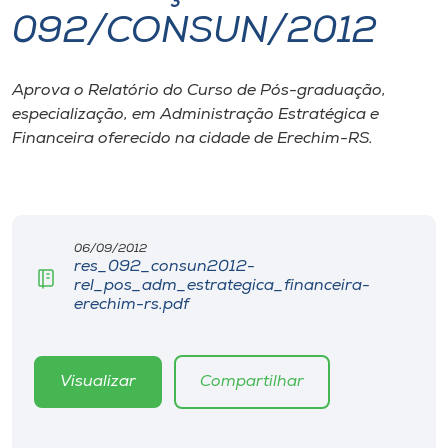
092/CONSUN/2012
I.nova
Aprova o Relatório do Curso de Pós-graduação,
Diplomados
especialização, em Administração Estratégica e
Financeira oferecido na cidade de Erechim-RS.
Cultura
CPA
06/09/2012
res_092_consun2012-
Biblioteca
rel_pos_adm_estrategica_financeira-
erechim-rs.pdf
Editora
Visualizar
Compartilhar
Rádio