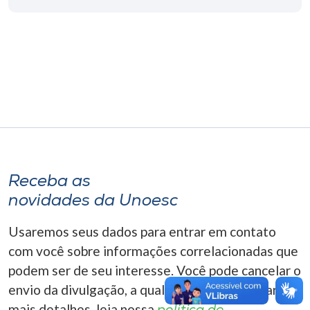
Museu
Unoesc
Store
Selecione
o idioma
Receba as
novidades da Unoesc
A+
A-
Usaremos seus dados para entrar em contato
com você sobre informações correlacionadas que
podem ser de seu interesse. Você pode cancelar o
envio da divulgação, a qualquer momento. Para
mais detalhes, leia nossa