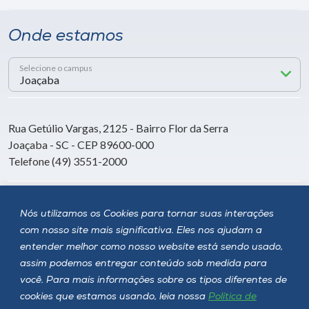
Onde estamos
Selecione o campus
Rua Getúlio Vargas, 2125 - Bairro Flor da Serra
Joaçaba - SC - CEP 89600-000
Telefone (49) 3551-2000
Siga a Unoesc
Nós utilizamos os Cookies para tornar suas interações
com nosso site mais significativa. Eles nos ajudam a
entender melhor como nosso website está sendo usado,
assim podemos entregar conteúdo sob medida para
você. Para mais informações sobre os tipos diferentes de
cookies que estamos usando, leia nossa
Política de