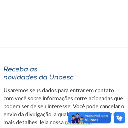
Museu
Unoesc
Store
Selecione
o idioma
Receba as
novidades da Unoesc
A+
Usaremos seus dados para entrar em contato
A-
com você sobre informações correlacionadas que
podem ser de seu interesse. Você pode cancelar o
envio da divulgação, a qualquer momento. Para
mais detalhes, leia nossa
política de