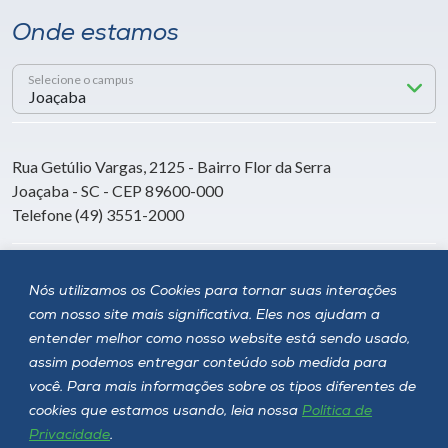
Onde estamos
Selecione o campus
Rua Getúlio Vargas, 2125 - Bairro Flor da Serra
Joaçaba - SC - CEP 89600-000
Telefone (49) 3551-2000
Siga a Unoesc
Nós utilizamos os Cookies para tornar suas interações
com nosso site mais significativa. Eles nos ajudam a
entender melhor como nosso website está sendo usado,
assim podemos entregar conteúdo sob medida para
você. Para mais informações sobre os tipos diferentes de
cookies que estamos usando, leia nossa
Política de
Privacidade
.