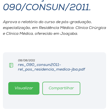
090/CONSUN/2011.
I.nova
Aprova o relatório do curso de pós-graduação,
Diplomados
especialização, em Residência Médica: Clínica Cirúrgica
e Clínica Médica, oferecido em Joaçaba.
Cultura
CPA
08/08/2011
res_090_consun2011-
Biblioteca
rel_pos_residencia_medica-jba.pdf
Editora
Visualizar
Compartilhar
Rádio