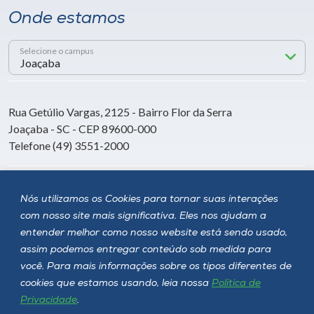
Onde estamos
Selecione o campus
Rua Getúlio Vargas, 2125 - Bairro Flor da Serra
Joaçaba - SC - CEP 89600-000
Telefone (49) 3551-2000
Siga a Unoesc
Nós utilizamos os Cookies para tornar suas interações
com nosso site mais significativa. Eles nos ajudam a
entender melhor como nosso website está sendo usado,
assim podemos entregar conteúdo sob medida para
você. Para mais informações sobre os tipos diferentes de
cookies que estamos usando, leia nossa
Política de
Privacidade
.