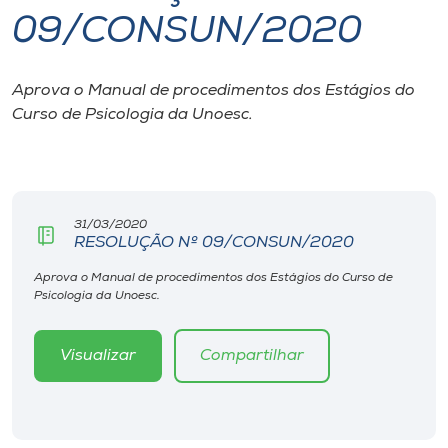
09/CONSUN/2020
I.nova
Aprova o Manual de procedimentos dos Estágios do
Diplomados
Curso de Psicologia da Unoesc.
Cultura
CPA
31/03/2020
RESOLUÇÃO Nº 09/CONSUN/2020
Biblioteca
Aprova o Manual de procedimentos dos Estágios do Curso de
Psicologia da Unoesc.
Editora
Visualizar
Compartilhar
Rádio