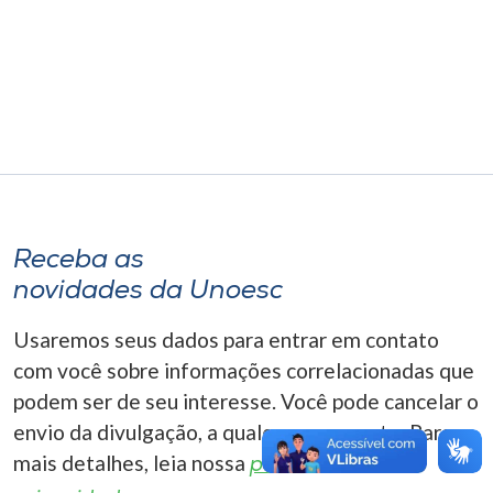
Museu
Unoesc
Store
Selecione
o idioma
Receba as
novidades da Unoesc
A+
Usaremos seus dados para entrar em contato
A-
com você sobre informações correlacionadas que
podem ser de seu interesse. Você pode cancelar o
envio da divulgação, a qualquer momento. Para
mais detalhes, leia nossa
política de