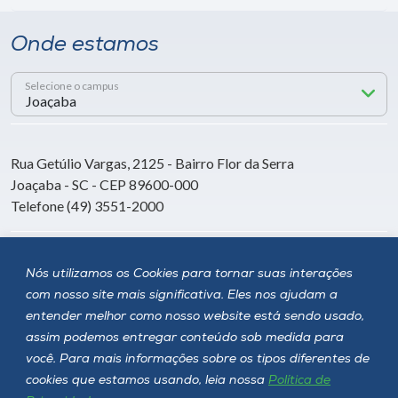
Onde estamos
Selecione o campus
Rua Getúlio Vargas, 2125 - Bairro Flor da Serra
Joaçaba - SC - CEP 89600-000
Telefone (49) 3551-2000
Siga a Unoesc
Nós utilizamos os Cookies para tornar suas interações
com nosso site mais significativa. Eles nos ajudam a
entender melhor como nosso website está sendo usado,
assim podemos entregar conteúdo sob medida para
você. Para mais informações sobre os tipos diferentes de
cookies que estamos usando, leia nossa
Política de