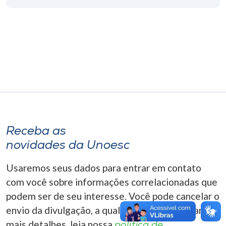
Museu
Unoesc
Store
Selecione
o idioma
Receba as
novidades da Unoesc
A+
A-
Usaremos seus dados para entrar em contato
com você sobre informações correlacionadas que
podem ser de seu interesse. Você pode cancelar o
envio da divulgação, a qualquer momento. Para
mais detalhes, leia nossa
política de