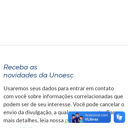
Museu
Unoesc
Store
Selecione
o idioma
Receba as
novidades da Unoesc
A+
Usaremos seus dados para entrar em contato
A-
com você sobre informações correlacionadas que
podem ser de seu interesse. Você pode cancelar o
envio da divulgação, a qualquer momento. Para
mais detalhes, leia nossa
política de