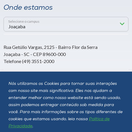
Onde estamos
Selecione o campus
Rua Getúlio Vargas, 2125 - Bairro Flor da Serra
Joaçaba - SC - CEP 89600-000
Telefone (49) 3551-2000
Siga a Unoesc
Nós utilizamos os Cookies para tornar suas interações
com nosso site mais significativa. Eles nos ajudam a
entender melhor como nosso website está sendo usado,
assim podemos entregar conteúdo sob medida para
você. Para mais informações sobre os tipos diferentes de
cookies que estamos usando, leia nossa
Política de
Privacidade
.