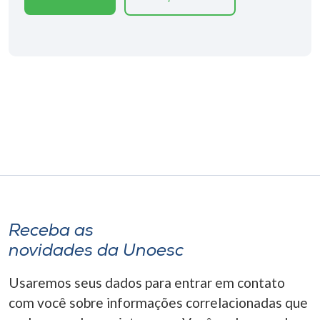
Museu
Unoesc
Store
Selecione
o idioma
A+
A-
Receba as
novidades da Unoesc
Usaremos seus dados para entrar em contato
com você sobre informações correlacionadas que