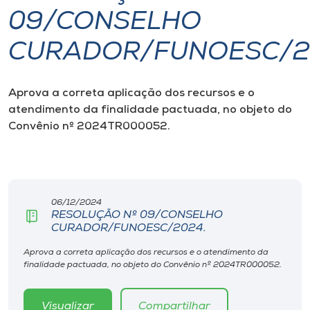
09/CONSELHO
I.nova
CURADOR/FUNOESC/2
Diplomados
Aprova a
correta aplicação dos recursos e o
atendimento da finalidade pactuada, no objeto do
Cultura
Convênio nº 2024TR000052.
CPA
Biblioteca
06/12/2024
RESOLUÇÃO Nº 09/CONSELHO
CURADOR/FUNOESC/2024.
Editora
Aprova a correta aplicação dos recursos e o atendimento da
finalidade pactuada, no objeto do Convênio nº 2024TR000052.
Rádio
Visualizar
Compartilhar