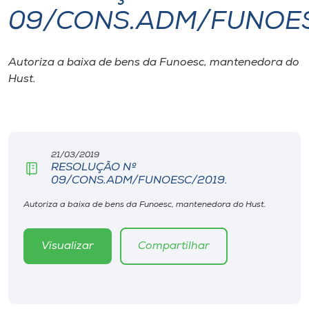
09/CONS.ADM/FUNOES
I.nova
Autoriza a baixa de bens da Funoesc, mantenedora do
Diplomados
Hust.
Cultura
CPA
21/03/2019
RESOLUÇÃO Nº
09/CONS.ADM/FUNOESC/2019.
Biblioteca
Autoriza a baixa de bens da Funoesc, mantenedora do Hust.
Editora
Visualizar
Compartilhar
Rádio