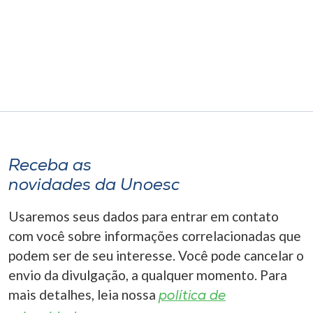
Museu
Unoesc
Store
Selecione
o idioma
Receba as
novidades da Unoesc
A+
Usaremos seus dados para entrar em contato
A-
com você sobre informações correlacionadas que
podem ser de seu interesse. Você pode cancelar o
envio da divulgação, a qualquer momento. Para
mais detalhes, leia nossa
política de