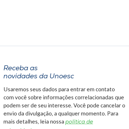
Museu
Unoesc
Store
Selecione
o idioma
Receba as
novidades da Unoesc
A+
Usaremos seus dados para entrar em contato
A-
com você sobre informações correlacionadas que
podem ser de seu interesse. Você pode cancelar o
envio da divulgação, a qualquer momento. Para
mais detalhes, leia nossa
política de