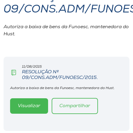
09/CONS.ADM/FUNOES
I.nova
Autoriza a baixa de bens da Funoesc, mantenedora do
Diplomados
Hust.
Cultura
CPA
11/08/2015
RESOLUÇÃO Nº
09/CONS.ADM/FUNOESC/2015.
Biblioteca
Autoriza a baixa de bens da Funoesc, mantenedora do Hust.
Editora
Visualizar
Compartilhar
Rádio