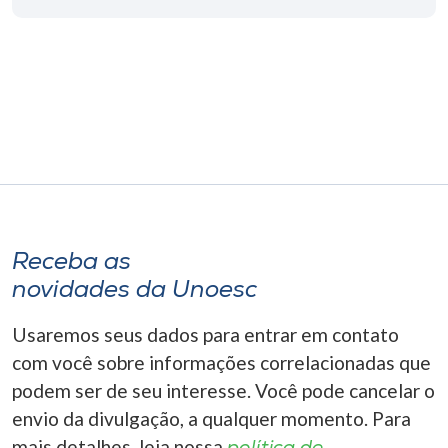
Museu
Unoesc
Store
Selecione
o idioma
Receba as
novidades da Unoesc
A+
A-
Usaremos seus dados para entrar em contato
com você sobre informações correlacionadas que
podem ser de seu interesse. Você pode cancelar o
envio da divulgação, a qualquer momento. Para
mais detalhes, leia nossa