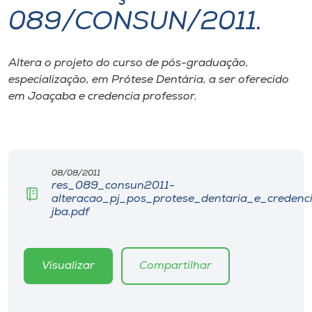
089/CONSUN/2011.
I.nova
Altera o projeto do curso de pós-graduação,
Diplomados
especialização, em Prótese Dentária, a ser oferecido
em Joaçaba e credencia professor.
Cultura
CPA
08/08/2011
res_089_consun2011-
Biblioteca
alteracao_pj_pos_protese_dentaria_e_credenc
jba.pdf
Editora
Visualizar
Compartilhar
Rádio