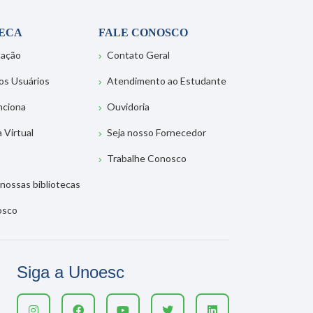
TECA
FALE CONOSCO
tação
Contato Geral
os Usuários
Atendimento ao Estudante
nciona
Ouvidoria
a Virtual
Seja nosso Fornecedor
Trabalhe Conosco
nossas bibliotecas
osco
Siga a Unoesc