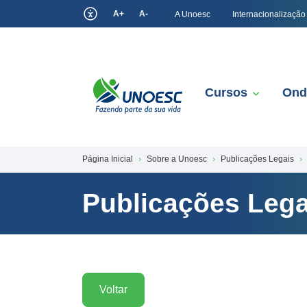
A+
A-
A Unoesc
Internacionalização
Cursos
Ond
Página Inicial
Sobre a Unoesc
Publicações Legais
Publicações Lega
Voltar