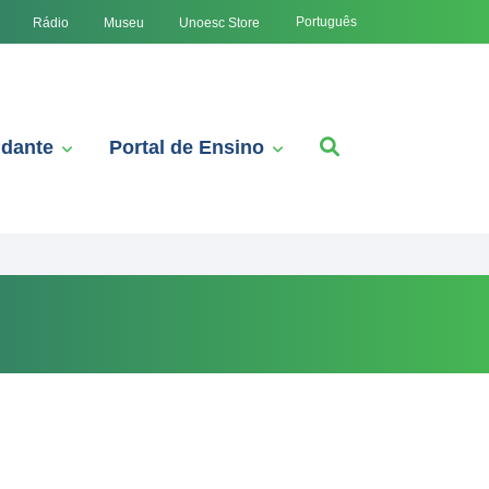
Português
Rádio
Museu
Unoesc Store
udante
Portal de Ensino