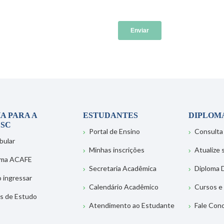
A PARA A
ESTUDANTES
DIPLOM
SC
Portal de Ensino
Consulta
bular
Minhas inscrições
Atualize
ema ACAFE
Secretaria Acadêmica
Diploma D
 ingressar
Calendário Acadêmico
Cursos e
s de Estudo
Atendimento ao Estudante
Fale Con