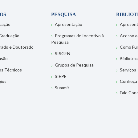
OS
PESQUISA
BIBLIO
uação
Apresentação
Apresen
Graduação
Programas de Incentivo à
Acesso a
Pesquisa
rado e Doutorado
Como Fu
SISGEN
nsão
Bibliotec
Grupos de Pesquisa
os Técnicos
Serviços
SIEPE
gios
Conheça 
Summit
Fale Con