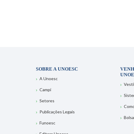
SOBRE A UNOESC
VENH
UNOE
A Unoesc
Vesti
Campi
Sist
Setores
Como
Publicações Legais
Bolsa
Funoesc
Editora Unoesc