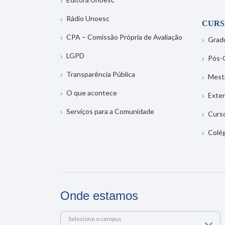
Rádio Unoesc
CURS
CPA – Comissão Própria de Avaliação
Grad
LGPD
Pós-
Transparência Pública
Mest
O que acontece
Exte
Serviços para a Comunidade
Curs
Colé
Onde estamos
Selecione o campus