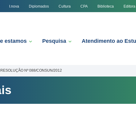
I.nova
Diplomados
Cultura
CPA
Biblioteca
Editora
e estamos
Pesquisa
Atendimento ao Est
RESOLUÇÃO Nº 088/CONSUN/2012
is