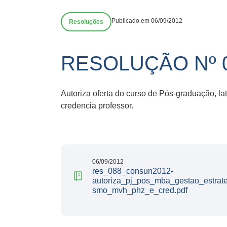
Publicado em 06/09/2012
Resoluções
RESOLUÇÃO Nº 
Autoriza oferta do curso de Pós-graduação, l
credencia professor.
06/09/2012
res_088_consun2012-
autoriza_pj_pos_mba_gestao_estrat
smo_mvh_phz_e_cred.pdf