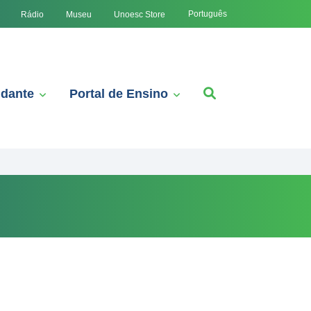
Português
Rádio
Museu
Unoesc Store
udante
Portal de Ensino