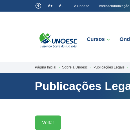
A+
A-
A Unoesc
Internacionalização
Cursos
Ond
Página Inicial
Sobre a Unoesc
Publicações Legais
Publicações Lega
Voltar