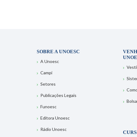
SOBRE A UNOESC
VENH
UNOE
A Unoesc
Vesti
Campi
Sist
Setores
Como
Publicações Legais
Bolsa
Funoesc
Editora Unoesc
Rádio Unoesc
CURS