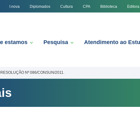
I.nova
Diplomados
Cultura
CPA
Biblioteca
Editora
e estamos
Pesquisa
Atendimento ao Est
RESOLUÇÃO Nº 086/CONSUN/2011.
is