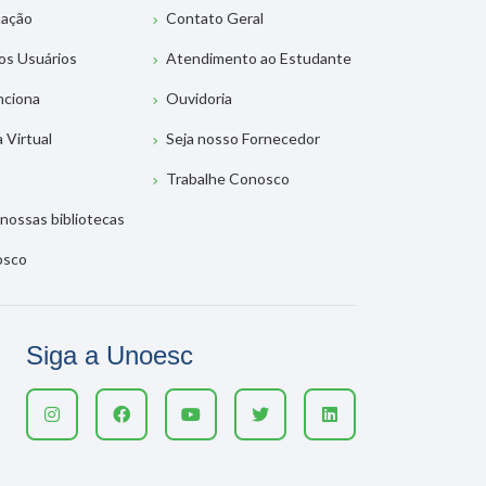
tação
Contato Geral
os Usuários
Atendimento ao Estudante
nciona
Ouvidoria
a Virtual
Seja nosso Fornecedor
Trabalhe Conosco
nossas bibliotecas
osco
Siga a Unoesc