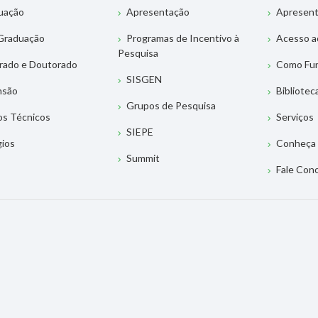
uação
Apresentação
Apresen
Graduação
Programas de Incentivo à
Acesso a
Pesquisa
rado e Doutorado
Como Fu
SISGEN
nsão
Bibliotec
Grupos de Pesquisa
os Técnicos
Serviços
SIEPE
gios
Conheça 
Summit
Fale Con