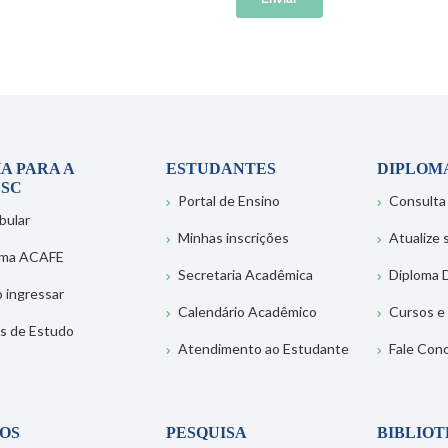
A PARA A
ESTUDANTES
DIPLOM
SC
Portal de Ensino
Consulta
bular
Minhas inscrições
Atualize
ema ACAFE
Secretaria Acadêmica
Diploma D
 ingressar
Calendário Acadêmico
Cursos e
s de Estudo
Atendimento ao Estudante
Fale Con
OS
PESQUISA
BIBLIO