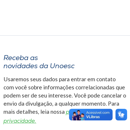
Museu
Unoesc
Store
Selecione
Receba as
o idioma
novidades da Unoesc
Usaremos seus dados para entrar em contato
A+
com você sobre informações correlacionadas que
A-
podem ser de seu interesse. Você pode cancelar o
envio da divulgação, a qualquer momento. Para
mais detalhes, leia nossa
política de
privacidade.