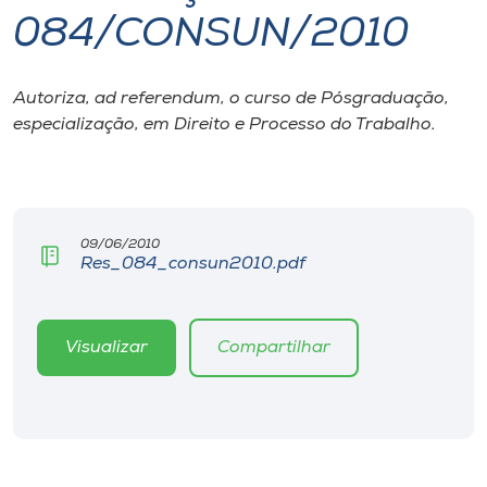
084/CONSUN/2010
I.nova
Autoriza, ad referendum, o curso de Pósgraduação,
Diplomados
especialização, em Direito e Processo do Trabalho.
Cultura
CPA
09/06/2010
Res_084_consun2010.pdf
Biblioteca
Visualizar
Compartilhar
Editora
Rádio