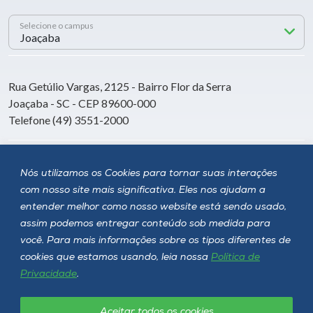
Selecione o campus
Rua Getúlio Vargas, 2125 - Bairro Flor da Serra
Joaçaba - SC - CEP 89600-000
Telefone (49) 3551-2000
Siga a Unoesc
Nós utilizamos os Cookies para tornar suas interações
com nosso site mais significativa. Eles nos ajudam a
entender melhor como nosso website está sendo usado,
assim podemos entregar conteúdo sob medida para
você. Para mais informações sobre os tipos diferentes de
cookies que estamos usando, leia nossa
Política de
Privacidade
.
Aceitar todos os cookies