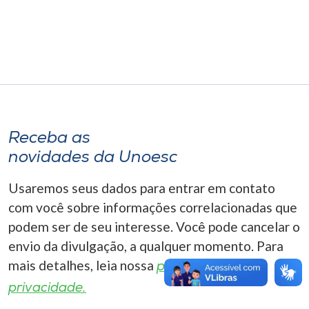
Museu
Unoesc
Store
Selecione
Receba as
o idioma
novidades da Unoesc
Usaremos seus dados para entrar em contato
A+
com você sobre informações correlacionadas que
A-
podem ser de seu interesse. Você pode cancelar o
envio da divulgação, a qualquer momento. Para
mais detalhes, leia nossa
política de
privacidade.