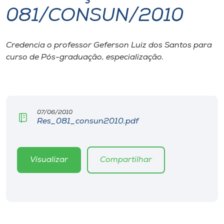
081/CONSUN/2010
I.nova
Credencia o professor Geferson Luiz dos Santos para
Diplomados
curso de Pós-graduação, especialização.
Cultura
CPA
07/06/2010
Res_081_consun2010.pdf
Biblioteca
Visualizar
Compartilhar
Editora
Rádio