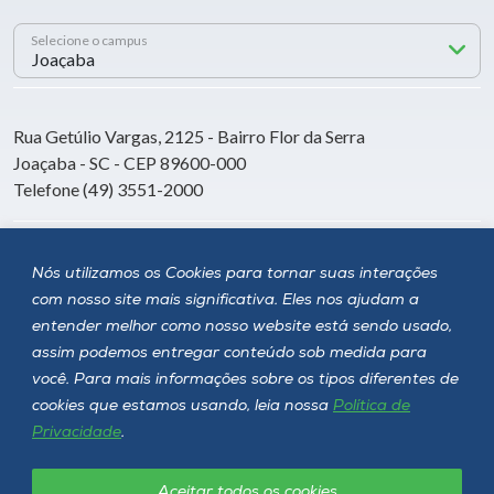
Selecione o campus
Rua Getúlio Vargas, 2125 - Bairro Flor da Serra
Joaçaba - SC - CEP 89600-000
Telefone (49) 3551-2000
Siga a Unoesc
Nós utilizamos os Cookies para tornar suas interações
com nosso site mais significativa. Eles nos ajudam a
entender melhor como nosso website está sendo usado,
assim podemos entregar conteúdo sob medida para
você. Para mais informações sobre os tipos diferentes de
cookies que estamos usando, leia nossa
Política de
Privacidade
.
Aceitar todos os cookies