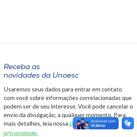
Museu
Unoesc
Store
Selecione
o idioma
Receba as
novidades da Unoesc
Usaremos seus dados para entrar em contato
A+
com você sobre informações correlacionadas que
A-
podem ser de seu interesse. Você pode cancelar o
envio da divulgação, a qualquer momento. Para
mais detalhes, leia nossa
política de
privacidade.