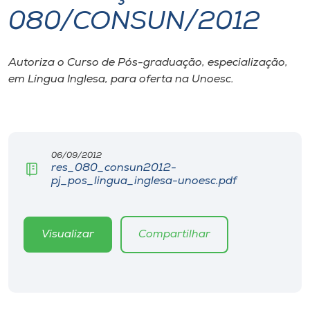
080/CONSUN/2012
I.nova
Autoriza o Curso de Pós-graduação, especialização,
Diplomados
em Língua Inglesa, para oferta na Unoesc.
Cultura
CPA
06/09/2012
res_080_consun2012-
pj_pos_lingua_inglesa-unoesc.pdf
Biblioteca
Editora
Visualizar
Compartilhar
Rádio