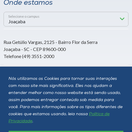
Onde estamos
Selecione o campus
Rua Getúlio Vargas, 2125 - Bairro Flor da Serra
Joaçaba - SC - CEP 89600-000
Telefone (49) 3551-2000
Siga a Unoesc
Nós utilizamos os Cookies para tornar suas interações
com nosso site mais significativa. Eles nos ajudam a
entender melhor como nosso website está sendo usado,
assim podemos entregar conteúdo sob medida para
você. Para mais informações sobre os tipos diferentes de
cookies que estamos usando, leia nossa
Política de
Privacidade
.