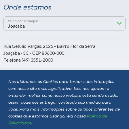
Onde estamos
Selecione o campus
Rua Getúlio Vargas, 2125 - Bairro Flor da Serra
Joaçaba - SC - CEP 89600-000
Telefone (49) 3551-2000
Siga a Unoesc
Nós utilizamos os Cookies para tornar suas interações
com nosso site mais significativa. Eles nos ajudam a
entender melhor como nosso website está sendo usado,
assim podemos entregar conteúdo sob medida para
você. Para mais informações sobre os tipos diferentes de
cookies que estamos usando, leia nossa
Política de
Privacidade
.