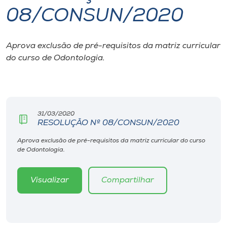
08/CONSUN/2020
I.nova
Aprova exclusão de pré-requisitos da matriz curricular
Diplomados
do curso de Odontologia.
Cultura
CPA
31/03/2020
RESOLUÇÃO Nº 08/CONSUN/2020
Biblioteca
Aprova exclusão de pré-requisitos da matriz curricular do curso
de Odontologia.
Editora
Visualizar
Compartilhar
Rádio