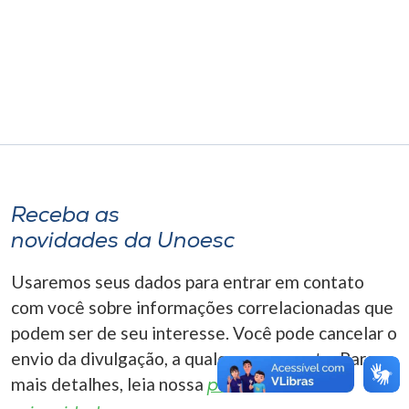
Museu
Unoesc
Store
Selecione
o idioma
Receba as
novidades da Unoesc
A+
Usaremos seus dados para entrar em contato
A-
com você sobre informações correlacionadas que
podem ser de seu interesse. Você pode cancelar o
envio da divulgação, a qualquer momento. Para
mais detalhes, leia nossa
política de