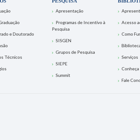
OS
PESQUISA
BIBLIO
uação
Apresentação
Apresen
Graduação
Programas de Incentivo à
Acesso a
Pesquisa
rado e Doutorado
Como Fu
SISGEN
nsão
Bibliotec
Grupos de Pesquisa
os Técnicos
Serviços
SIEPE
gios
Conheça 
Summit
Fale Con