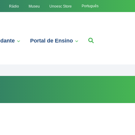
Português
Rádio
Museu
Unoesc Store
udante
Portal de Ensino