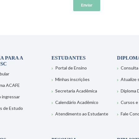
A PARA A
ESTUDANTES
DIPLOM
SC
Portal de Ensino
Consulta
bular
Minhas inscrições
Atualize
ema ACAFE
Secretaria Acadêmica
Diploma D
 ingressar
Calendário Acadêmico
Cursos e
s de Estudo
Atendimento ao Estudante
Fale Con