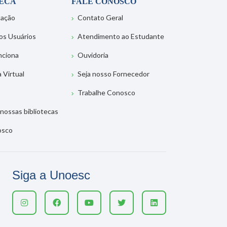
TECA
FALE CONOSCO
tação
Contato Geral
os Usuários
Atendimento ao Estudante
nciona
Ouvidoria
a Virtual
Seja nosso Fornecedor
Trabalhe Conosco
nossas bibliotecas
osco
Siga a Unoesc