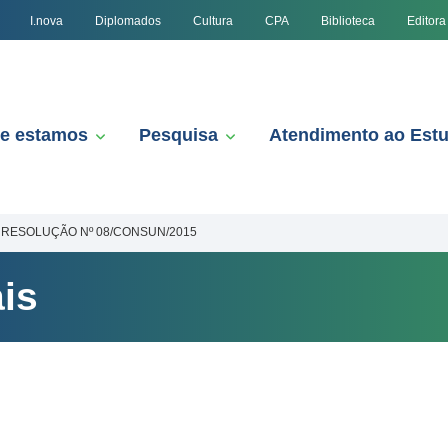
I.nova
Diplomados
Cultura
CPA
Biblioteca
Editora
e estamos
Pesquisa
Atendimento ao Est
RESOLUÇÃO Nº 08/CONSUN/2015
is