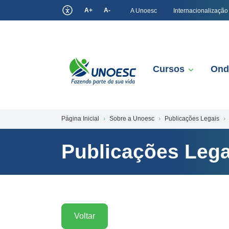
A+
A-
A Unoesc
Internacionalização
Cursos
Ond
Página Inicial
Sobre a Unoesc
Publicações Legais
Publicações Lega
Voltar