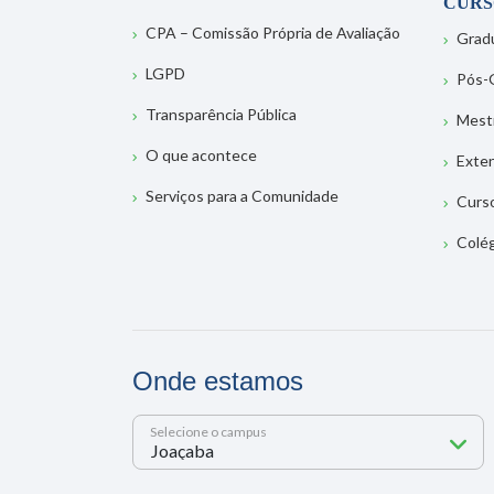
CURS
CPA – Comissão Própria de Avaliação
Grad
LGPD
Pós-
Transparência Pública
Mest
O que acontece
Exte
Serviços para a Comunidade
Curs
Colé
Onde estamos
Selecione o campus