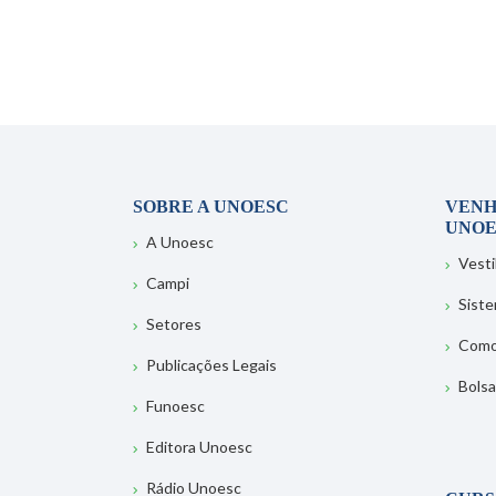
SOBRE A UNOESC
VENH
UNOE
A Unoesc
Vesti
Campi
Sist
Setores
Como
Publicações Legais
Bolsa
Funoesc
Editora Unoesc
Rádio Unoesc