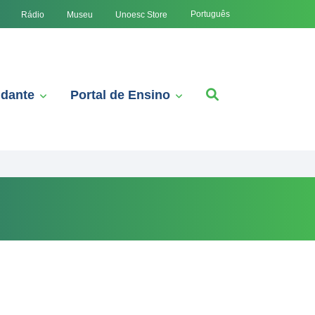
Português
Rádio
Museu
Unoesc Store
udante
Portal de Ensino