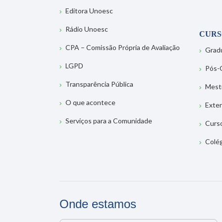
Editora Unoesc
Rádio Unoesc
CURS
CPA – Comissão Própria de Avaliação
Grad
LGPD
Pós-
Transparência Pública
Mest
O que acontece
Exte
Serviços para a Comunidade
Curs
Colé
Onde estamos