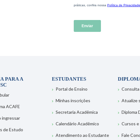
A PARA A
ESTUDANTES
DIPLOM
SC
Portal de Ensino
Consulta
bular
Minhas inscrições
Atualize
ema ACAFE
Secretaria Acadêmica
Diploma D
 ingressar
Calendário Acadêmico
Cursos e
s de Estudo
Atendimento ao Estudante
Fale Con