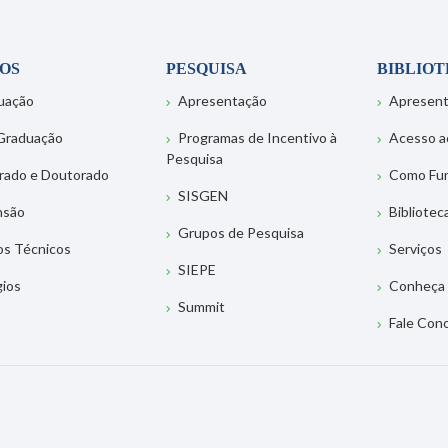
OS
PESQUISA
BIBLIO
uação
Apresentação
Apresen
Graduação
Programas de Incentivo à
Acesso a
Pesquisa
rado e Doutorado
Como Fu
SISGEN
nsão
Bibliotec
Grupos de Pesquisa
os Técnicos
Serviços
SIEPE
gios
Conheça 
Summit
Fale Con