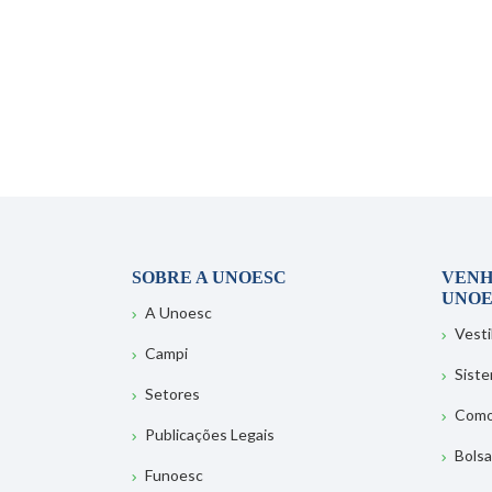
SOBRE A UNOESC
VENH
UNOE
A Unoesc
Vesti
Campi
Sist
Setores
Como
Publicações Legais
Bolsa
Funoesc