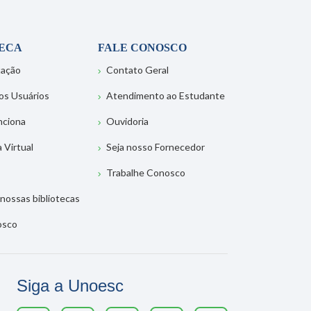
TECA
FALE CONOSCO
tação
Contato Geral
os Usuários
Atendimento ao Estudante
nciona
Ouvidoria
a Virtual
Seja nosso Fornecedor
Trabalhe Conosco
nossas bibliotecas
osco
Siga a Unoesc