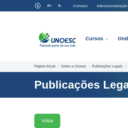
A+
A-
A Unoesc
Internacionalização
Cursos
Ond
Página Inicial
Sobre a Unoesc
Publicações Legais
Publicações Lega
Voltar