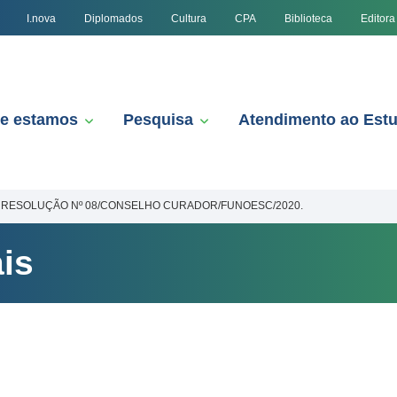
I.nova
Diplomados
Cultura
CPA
Biblioteca
Editora
e estamos
Pesquisa
Atendimento ao Est
RESOLUÇÃO Nº 08/CONSELHO CURADOR/FUNOESC/2020.
is