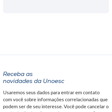
Museu
Unoesc
Store
Selecione
o idioma
Receba as
A+
A-
novidades da Unoesc
Usaremos seus dados para entrar em contato
com você sobre informações correlacionadas que
podem ser de seu interesse. Você pode cancelar o