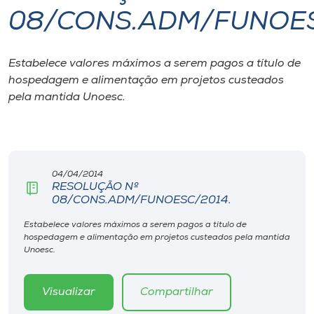
08/CONS.ADM/FUNOES
I.nova
Estabelece valores máximos a serem pagos a título de
Diplomados
hospedagem e alimentação em projetos custeados
pela mantida Unoesc.
Cultura
CPA
04/04/2014
RESOLUÇÃO Nº
Biblioteca
08/CONS.ADM/FUNOESC/2014.
Estabelece valores máximos a serem pagos a título de
Editora
hospedagem e alimentação em projetos custeados pela mantida
Unoesc.
Rádio
Visualizar
Compartilhar