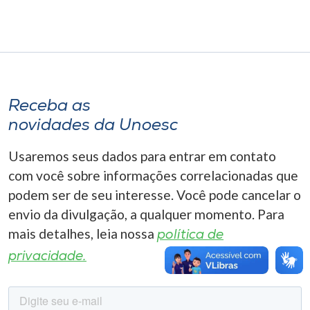
Museu
Unoesc
Store
Receba as
novidades da Unoesc
Selecione
o idioma
Usaremos seus dados para entrar em contato
com você sobre informações correlacionadas que
podem ser de seu interesse. Você pode cancelar o
A+
envio da divulgação, a qualquer momento. Para
A-
mais detalhes, leia nossa
política de
privacidade.