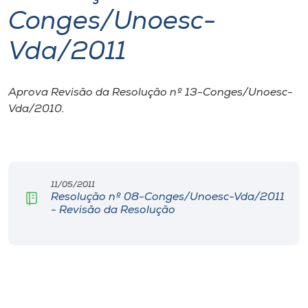
Conges/Unoesc-
I.nova
Vda/2011
Diplomados
Aprova Revisão da Resolução nº 13-Conges/Unoesc-
Vda/2010.
Cultura
CPA
11/05/2011
Biblioteca
Resolução nº 08-Conges/Unoesc-Vda/2011
- Revisão da Resolução
Editora
Rádio