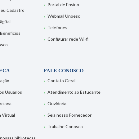
Portal de Ensino
 seu Cadastro
Webmail Unoesc
igital
Telefones
 Benefícios
Configurar rede Wi-fi
osco
TECA
FALE CONOSCO
tação
Contato Geral
os Usuários
Atendimento ao Estudante
nciona
Ouvidoria
a Virtual
Seja nosso Fornecedor
Trabalhe Conosco
nossas bibliotecas