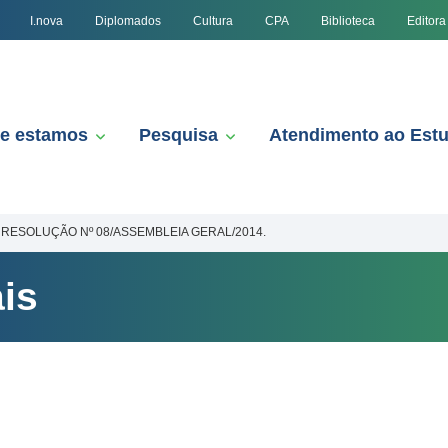
I.nova
Diplomados
Cultura
CPA
Biblioteca
Editora
e estamos
Pesquisa
Atendimento ao Est
RESOLUÇÃO Nº 08/ASSEMBLEIA GERAL/2014.
is