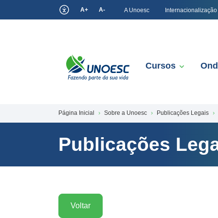
A+
A-
A Unoesc
Internacionalização
Cursos
Ond
Página Inicial
Sobre a Unoesc
Publicações Legais
Publicações Lega
Voltar