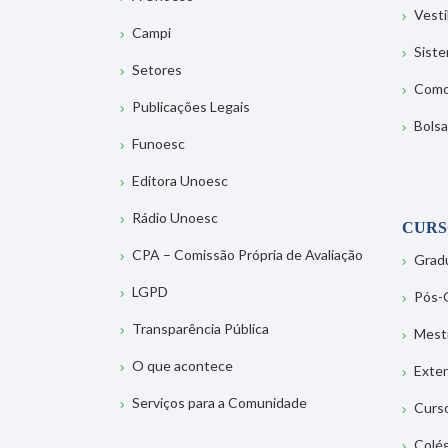
Vesti
Campi
Sist
Setores
Como
Publicações Legais
Bolsa
Funoesc
Editora Unoesc
Rádio Unoesc
CURS
CPA – Comissão Própria de Avaliação
Grad
LGPD
Pós-
Transparência Pública
Mest
O que acontece
Exte
Serviços para a Comunidade
Curs
Colé