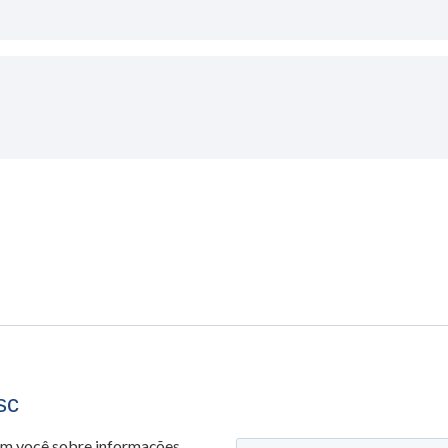
sc
om você sobre informações