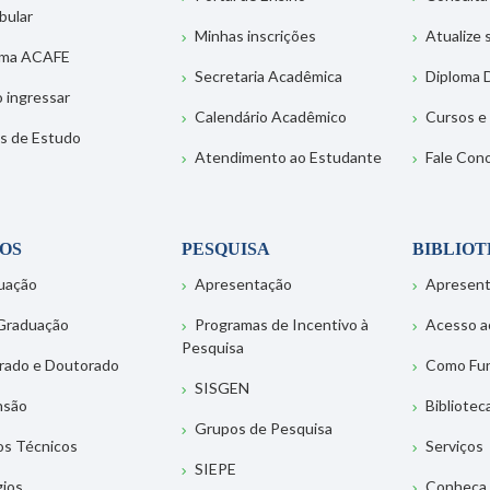
bular
Minhas inscrições
Atualize
ema ACAFE
Secretaria Acadêmica
Diploma D
 ingressar
Calendário Acadêmico
Cursos e
s de Estudo
Atendimento ao Estudante
Fale Con
OS
PESQUISA
BIBLIO
uação
Apresentação
Apresen
Graduação
Programas de Incentivo à
Acesso a
Pesquisa
rado e Doutorado
Como Fu
SISGEN
nsão
Bibliotec
Grupos de Pesquisa
os Técnicos
Serviços
SIEPE
gios
Conheça 