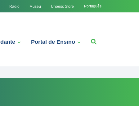
Português
Rádio
Museu
Unoesc Store
udante
Portal de Ensino