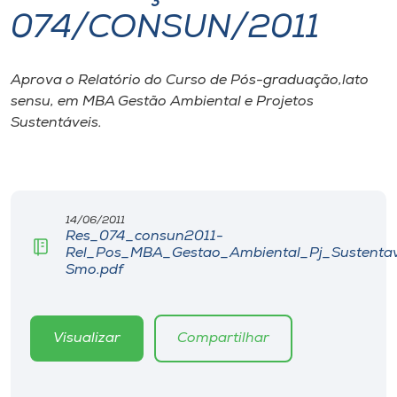
074/CONSUN/2011
I.nova
Aprova o Relatório do Curso de Pós-graduação,lato
Diplomados
sensu, em MBA Gestão Ambiental e Projetos
Sustentáveis.
Cultura
CPA
14/06/2011
Res_074_consun2011-
Biblioteca
Rel_Pos_MBA_Gestao_Ambiental_Pj_Sustentav
Smo.pdf
Editora
Visualizar
Compartilhar
Rádio