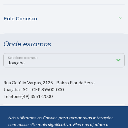
Fale Conosco
Onde estamos
Selecione o campus
Rua Getúlio Vargas, 2125 - Bairro Flor da Serra
Joaçaba - SC - CEP 89600-000
Telefone (49) 3551-2000
Siga a Unoesc
Nós utilizamos os Cookies para tornar suas interações
com nosso site mais significativa. Eles nos ajudam a