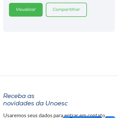
Museu
Visualizar
Compartilhar
Unoesc
Store
Selecione
o idioma
A+
A-
Receba as
novidades da Unoesc
Usaremos seus dados para entrar em contato