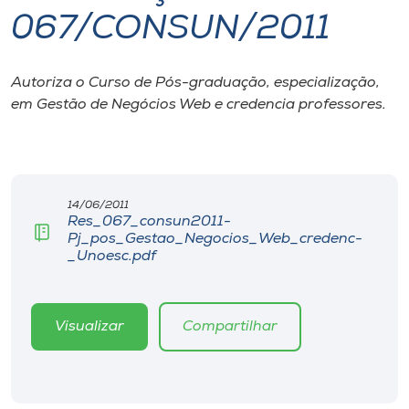
067/CONSUN/2011
I.nova
Autoriza o Curso de Pós-graduação, especialização,
Diplomados
em Gestão de Negócios Web e credencia professores.
Cultura
CPA
14/06/2011
Res_067_consun2011-
Pj_pos_Gestao_Negocios_Web_credenc-
Biblioteca
_Unoesc.pdf
Editora
Visualizar
Compartilhar
Rádio