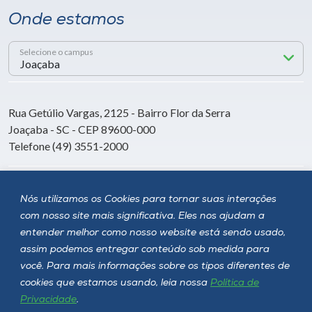
Onde estamos
Selecione o campus
Rua Getúlio Vargas, 2125 - Bairro Flor da Serra
Joaçaba - SC - CEP 89600-000
Telefone (49) 3551-2000
Siga a Unoesc
Nós utilizamos os Cookies para tornar suas interações
com nosso site mais significativa. Eles nos ajudam a
entender melhor como nosso website está sendo usado,
assim podemos entregar conteúdo sob medida para
você. Para mais informações sobre os tipos diferentes de
cookies que estamos usando, leia nossa
Política de
Privacidade
.