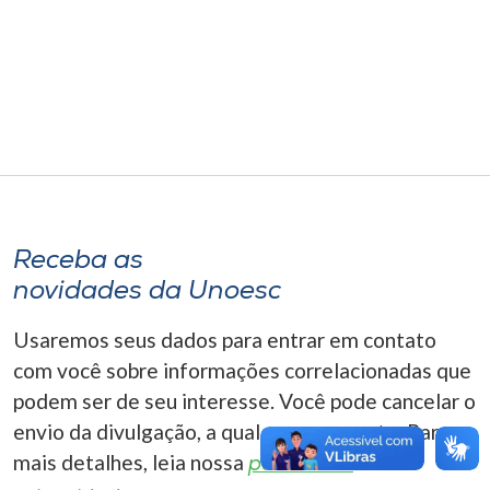
Museu
Unoesc
Store
Selecione
o idioma
Receba as
novidades da Unoesc
A+
Usaremos seus dados para entrar em contato
A-
com você sobre informações correlacionadas que
podem ser de seu interesse. Você pode cancelar o
envio da divulgação, a qualquer momento. Para
mais detalhes, leia nossa
política de