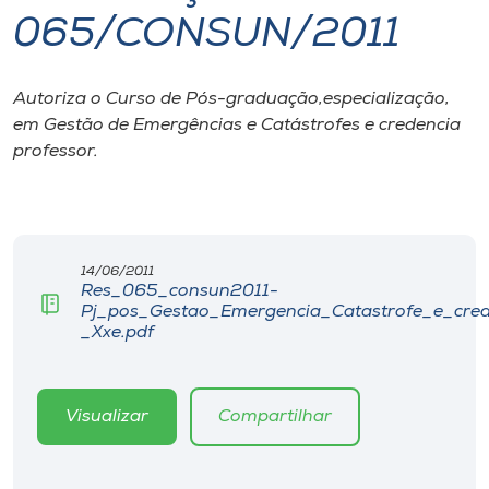
065/CONSUN/2011
I.nova
Autoriza o Curso de Pós-graduação,especialização,
Diplomados
em Gestão de Emergências e Catástrofes e credencia
professor.
Cultura
CPA
14/06/2011
Res_065_consun2011-
Biblioteca
Pj_pos_Gestao_Emergencia_Catastrofe_e_cre
_Xxe.pdf
Editora
Visualizar
Compartilhar
Rádio