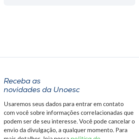
Museu
Unoesc
Store
Selecione
o idioma
Receba as
novidades da Unoesc
A+
A-
Usaremos seus dados para entrar em contato
com você sobre informações correlacionadas que
podem ser de seu interesse. Você pode cancelar o
envio da divulgação, a qualquer momento. Para
mais detalhes, leia nossa