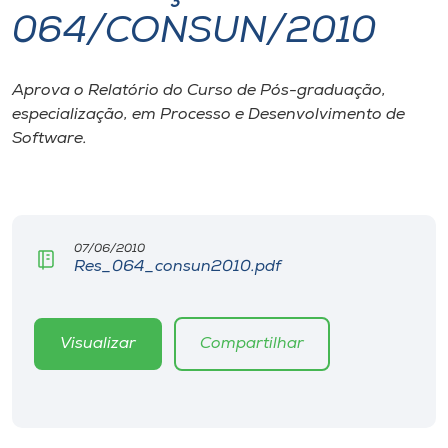
064/CONSUN/2010
I.nova
Aprova o Relatório do Curso de Pós-graduação,
Diplomados
especialização, em Processo e Desenvolvimento de
Software.
Cultura
CPA
07/06/2010
Res_064_consun2010.pdf
Biblioteca
Editora
Visualizar
Compartilhar
Rádio