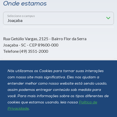
Onde estamos
Selecione o campus
Rua Getúlio Vargas, 2125 - Bairro Flor da Serra
Joaçaba - SC - CEP 89600-000
Telefone (49) 3551-2000
Siga a Unoesc
Nós utilizamos os Cookies para tornar suas interações
com nosso site mais significativa. Eles nos ajudam a
entender melhor como nosso website está sendo usado,
assim podemos entregar conteúdo sob medida para
você. Para mais informações sobre os tipos diferentes de
cookies que estamos usando, leia nossa
Política de
Privacidade
.