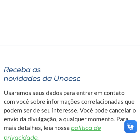
Museu
Unoesc
Store
Selecione
o idioma
Receba as
novidades da Unoesc
Usaremos seus dados para entrar em contato
A+
A-
com você sobre informações correlacionadas que
podem ser de seu interesse. Você pode cancelar o
envio da divulgação, a qualquer momento. Para
mais detalhes, leia nossa
política de
privacidade.