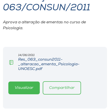
063/CONSUN/2011
I.nova
Aprova a alteração de ementas no curso de
Diplomados
Psicologia.
Cultura
CPA
14/06/2011
Res_063_consun2011-
_alteracao_ementa_Psicologia-
Biblioteca
UNOESC.pdf
Editora
Visualizar
Compartilhar
Rádio