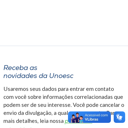
Museu
Unoesc
Store
Selecione
o idioma
Receba as
novidades da Unoesc
A+
Usaremos seus dados para entrar em contato
A-
com você sobre informações correlacionadas que
podem ser de seu interesse. Você pode cancelar o
envio da divulgação, a qualquer momento. Para
mais detalhes, leia nossa
política de