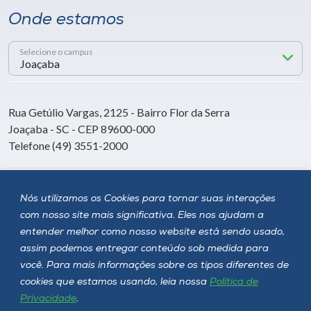
Onde estamos
Selecione o campus
Rua Getúlio Vargas, 2125 - Bairro Flor da Serra
Joaçaba - SC - CEP 89600-000
Telefone (49) 3551-2000
Siga a Unoesc
Nós utilizamos os Cookies para tornar suas interações
com nosso site mais significativa. Eles nos ajudam a
entender melhor como nosso website está sendo usado,
assim podemos entregar conteúdo sob medida para
você. Para mais informações sobre os tipos diferentes de
cookies que estamos usando, leia nossa
Política de
Privacidade
.