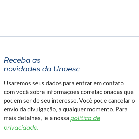
Museu
Unoesc
Store
Selecione
Receba as
o idioma
novidades da Unoesc
Usaremos seus dados para entrar em contato
com você sobre informações correlacionadas que
A+
A-
podem ser de seu interesse. Você pode cancelar o
envio da divulgação, a qualquer momento. Para
mais detalhes, leia nossa
política de
privacidade.