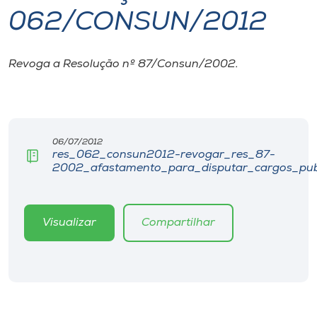
062/CONSUN/2012
I.nova
Revoga a Resolução nº 87/Consun/2002.
Diplomados
Cultura
06/07/2012
res_062_consun2012-revogar_res_87-
CPA
2002_afastamento_para_disputar_cargos_publ
Biblioteca
Visualizar
Compartilhar
Editora
Rádio