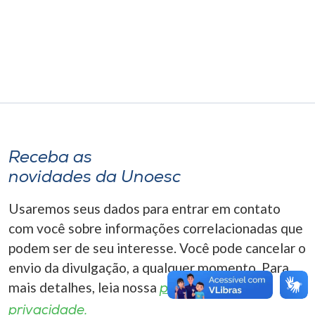
Museu
Unoesc
Store
Selecione
o idioma
Receba as
novidades da Unoesc
Usaremos seus dados para entrar em contato
A+
A-
com você sobre informações correlacionadas que
podem ser de seu interesse. Você pode cancelar o
envio da divulgação, a qualquer momento. Para
mais detalhes, leia nossa
política de
privacidade.