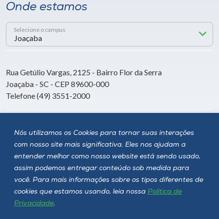
Onde estamos
Selecione o campus
Rua Getúlio Vargas, 2125 - Bairro Flor da Serra
Joaçaba - SC - CEP 89600-000
Telefone (49) 3551-2000
Siga a Unoesc
Nós utilizamos os Cookies para tornar suas interações
com nosso site mais significativa. Eles nos ajudam a
entender melhor como nosso website está sendo usado,
assim podemos entregar conteúdo sob medida para
você. Para mais informações sobre os tipos diferentes de
cookies que estamos usando, leia nossa
Política de
Privacidade
.