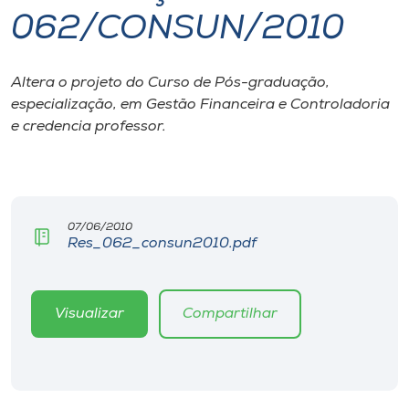
062/CONSUN/2010
I.nova
Altera o projeto do Curso de Pós-graduação,
Diplomados
especialização, em Gestão Financeira e Controladoria
e credencia professor.
Cultura
CPA
07/06/2010
Res_062_consun2010.pdf
Biblioteca
Editora
Visualizar
Compartilhar
Rádio