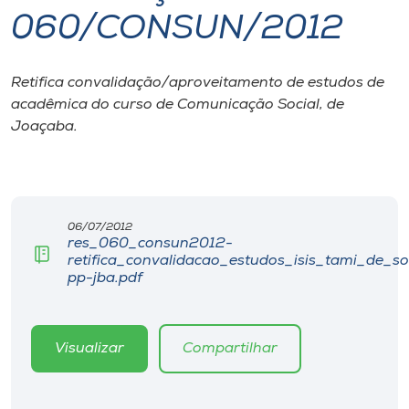
060/CONSUN/2012
I.nova
Retifica convalidação/aproveitamento de estudos de
Diplomados
acadêmica do curso de Comunicação Social, de
Joaçaba.
Cultura
CPA
06/07/2012
res_060_consun2012-
Biblioteca
retifica_convalidacao_estudos_isis_tami_de_s
pp-jba.pdf
Editora
Visualizar
Compartilhar
Rádio