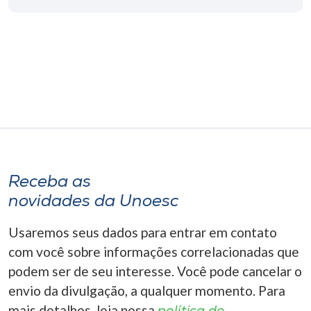
Museu
Unoesc
Store
Selecione
o idioma
Receba as
novidades da Unoesc
A+
A-
Usaremos seus dados para entrar em contato
com você sobre informações correlacionadas que
podem ser de seu interesse. Você pode cancelar o
envio da divulgação, a qualquer momento. Para
mais detalhes, leia nossa