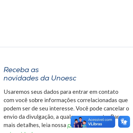
Museu
Unoesc
Store
Selecione
o idioma
Receba as
novidades da Unoesc
A+
Usaremos seus dados para entrar em contato
A-
com você sobre informações correlacionadas que
podem ser de seu interesse. Você pode cancelar o
envio da divulgação, a qualquer momento. Para
mais detalhes, leia nossa
política de