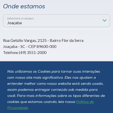
Onde estamos
Selecione o campus
Rua Getúlio Vargas, 2125 - Bairro Flor da Serra
Joaçaba - SC - CEP 89600-000
Telefone (49) 3551-2000
Siga a Unoesc
Nós utilizamos os Cookies para tornar suas interações
com nosso site mais significativa. Eles nos ajudam a
entender melhor como nosso website está sendo usado,
assim podemos entregar conteúdo sob medida para
você. Para mais informações sobre os tipos diferentes de
cookies que estamos usando, leia nossa
Política de
Privacidade
.