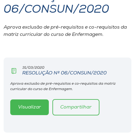
06/CONSUN/2020
I.nova
Aprova exclusão de pré-requisitos e co-requisitos da
Diplomados
matriz curricular do curso de Enfermagem.
Cultura
CPA
31/03/2020
RESOLUÇÃO Nº 06/CONSUN/2020
Biblioteca
Aprova exclusão de pré-requisitos e co-requisitos da matriz
curricular do curso de Enfermagem.
Editora
Visualizar
Compartilhar
Rádio