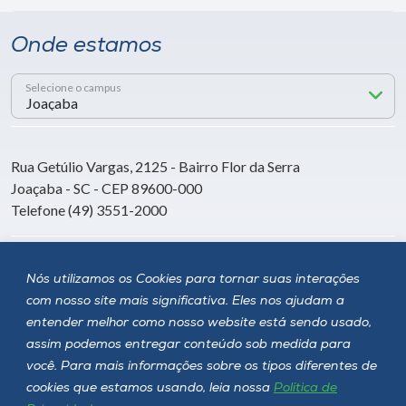
Onde estamos
Selecione o campus
Rua Getúlio Vargas, 2125 - Bairro Flor da Serra
Joaçaba - SC - CEP 89600-000
Telefone (49) 3551-2000
Siga a Unoesc
Nós utilizamos os Cookies para tornar suas interações
com nosso site mais significativa. Eles nos ajudam a
entender melhor como nosso website está sendo usado,
assim podemos entregar conteúdo sob medida para
você. Para mais informações sobre os tipos diferentes de
cookies que estamos usando, leia nossa
Política de