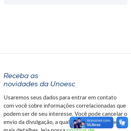
Museu
Unoesc
Store
Selecione
o idioma
Receba as
novidades da Unoesc
A+
A-
Usaremos seus dados para entrar em contato
com você sobre informações correlacionadas que
podem ser de seu interesse. Você pode cancelar o
envio da divulgação, a qualquer momento. Para
mais detalhes, leia nossa
política de