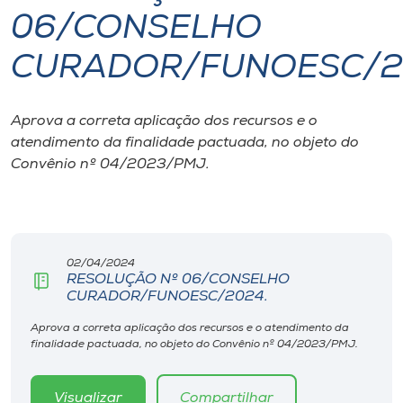
06/CONSELHO
I.nova
CURADOR/FUNOESC/2
Diplomados
Aprova a correta aplicação dos recursos e o
atendimento da finalidade pactuada, no objeto do
Cultura
Convênio nº 04/2023/PMJ.
CPA
Biblioteca
02/04/2024
RESOLUÇÃO Nº 06/CONSELHO
CURADOR/FUNOESC/2024.
Editora
Aprova a correta aplicação dos recursos e o atendimento da
finalidade pactuada, no objeto do Convênio nº 04/2023/PMJ.
Rádio
Visualizar
Compartilhar