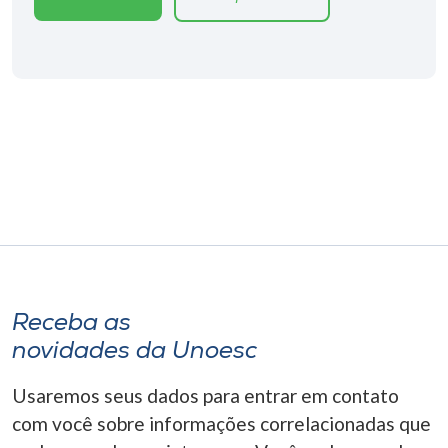
Museu
Unoesc
Store
Selecione
o idioma
A+
A-
Receba as
novidades da Unoesc
Usaremos seus dados para entrar em contato
com você sobre informações correlacionadas que